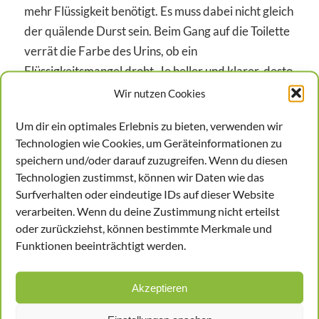
mehr Flüssigkeit benötigt. Es muss dabei nicht gleich
der quälende Durst sein. Beim Gang auf die Toilette
verrät die Farbe des Urins, ob ein
Flüssigkeitsmangel droht. Je heller und klarer, desto
besser. Dunkel und trüb ist ein Alarmzeichen, dass
Wir nutzen Cookies
rasch getrunken werden muss. Auch
Um dir ein optimales Erlebnis zu bieten, verwenden wir
ausgetrocknete Schleimhäute sind kein gutes
Technologien wie Cookies, um Geräteinformationen zu
Zeichen. Müdigkeit an heißen Tagen ist zwar
speichern und/oder darauf zuzugreifen. Wenn du diesen
scheinbar normal, aber eben auch oft auf einen
Technologien zustimmst, können wir Daten wie das
Mangel an Flüssigkeitszufuhr zurückzuführen.
Surfverhalten oder eindeutige IDs auf dieser Website
verarbeiten. Wenn du deine Zustimmung nicht erteilst
Wie beugt man vor?
oder zurückziehst, können bestimmte Merkmale und
Funktionen beeinträchtigt werden.
Als Arbeitgeber ist es sinnvoll, an heißen Tagen
ausreichend Getränke zur Verfügung zu stellen. Eine
Akzeptieren
effektive Kühlung der Arbeitsräume ist ebenfalls
sehr hilfreich. Da die Auswirkungen einer