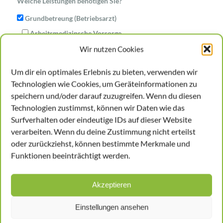
Welche Leistungen benötigen Sie?
Grundbetreung (Betriebsarzt)
Arbeitsmedizinsche Vorsorge
Wir nutzen Cookies
In welcher Branche ist Ihr Unternehmen
tätig
*
Um dir ein optimales Erlebnis zu bieten, verwenden wir
Technologien wie Cookies, um Geräteinformationen zu
speichern und/oder darauf zuzugreifen. Wenn du diesen
Wieviel Mitarbeiter sind
Technologien zustimmst, können wir Daten wie das
Surfverhalten oder eindeutige IDs auf dieser Website
sozialversicherungspflichtig
*
verarbeiten. Wenn du deine Zustimmung nicht erteilst
oder zurückziehst, können bestimmte Merkmale und
Funktionen beeinträchtigt werden.
Akzeptieren
Einstellungen ansehen