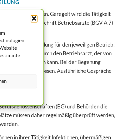
EILUNG
 zur Seite zu stehen. Geregelt wird die Tätigkeit
senschaftliche Vorschrift Betriebsärzte (BGV A 7)
 um
echnologien
efährdungsbeurteilung für den jeweiligen Betrieb.
 Website
ng des Betriebs durch den Betriebsarzt, der von
bestimmte
en, begleitet werden kann. Bei der Begehung
allursachen beschlossen. Ausführliche Gespräche
bringen.
hen
n Berufsgenossenschaften (BG) und Behörden die
splätze müssen daher regelmäßig überprüft werden,
 werden.
nnen in ihrer Tätigkeit Infektionen, übermäßigen