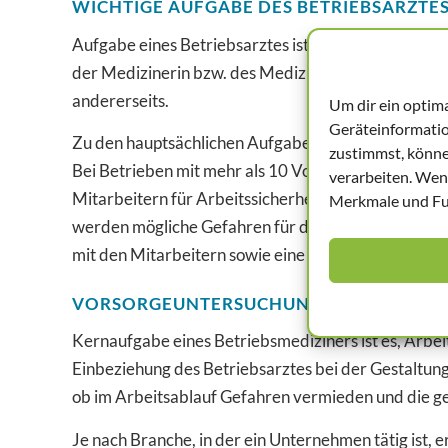
WICHTIGE AUFGABE DES BETRIEBSARZTE
Aufgabe eines Betriebsarztes ist es, eine gesundheit
der Medizinerin bzw. des Mediziners durch das Arbe
andererseits.
Um dir ein optim
Geräteinformatio
Zu den hauptsächlichen Aufgaben der Arbeitsmedizi
zustimmst, könne
Bei Betrieben mit mehr als 10 Vollzeitbeschäftigte
verarbeiten. Wen
Mitarbeitern für Arbeitssicherheit und möglicherwe
Merkmale und Fun
werden mögliche Gefahren für die Mitarbeiter erk
mit den Mitarbeitern sowie eine Untersuchung des 
VORSORGEUNTERSUCHUNG DURCH DEN B
Kernaufgabe eines Betriebsmediziners ist es, Arbe
Einbeziehung des Betriebsarztes bei der Gestaltun
ob im Arbeitsablauf Gefahren vermieden und die ge
Je nach Branche, in der ein Unternehmen tätig ist,