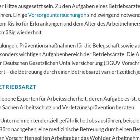
Hitze ausgesetzt sein. Zu den Aufgaben eines Betriebsarztes 
hren. Einige
Vorsorgeuntersuchungen
sind zwingend notwend
m Risiko für Erkrankungen und dem Alter des Arbeitnehmers
usmäßig wiederholt.
lungen, Präventionsmaßnahmen für die Belegschaft sowie au
sonders wichtigen Aufgabenbereich der Betriebsärzte. Die A
der Deutschen Gesetzlichen Unfallversicherung (DGUV Vorschrif
rt – die Betreuung durch einen Betriebsarzt variiert zeitlich
ETRIEBSARZT
iebene Experten für Arbeitssicherheit, deren Aufgabe es ist, 
 in Sachen Arbeitsschutz und Verletzungsprävention beraten.
em Unternehmen tendenziell gefährliche Jobs ausführen, beispi
üro nachgehen, eine medizinische Betreuung durch einen Betri
n Vorschriften sollten Arbeitgeber das Wohl der Arbeitnehmer