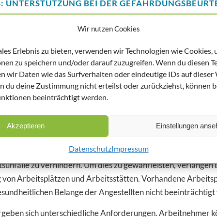
S: UNTERSTÜTZUNG BEI DER GEFÄHRDUNGSBEURT
sspezifische Betreuung zu zertifizieren und der Firma beratend
Wir nutzen Cookies
itssicherheitsgesetz (ASiG) einerseits, durch die berufsgenos
ales Erlebnis zu bieten, verwenden wir Technologien wie Cookies,
nen zu speichern und/oder darauf zuzugreifen. Wenn du diesen T
ner gehören die Unterstützung bei der Durchführung einer G
n wir Daten wie das Surfverhalten oder eindeutige IDs auf dieser
n umfasst diese
Gefährdungsbeurteilung
eine komplette Begehu
n du deine Zustimmung nicht erteilst oder zurückziehst, können 
ise zusätzlichen externen Experten, wie Sicherheitsingenieur
ktionen beeinträchtigt werden.
annt und Maßnahmen zur Reduzierung dieser potenziellen Unf
Arbeitsplatzes sollen weitere Gefährdungspotenziale zu Tage 
Akzeptieren
Einstellungen anse
ETRIEBSARZT
Datenschutz
Impressum
itsunfälle zu verhindern. Um dies zu gewährleisten, verlange
g von Arbeitsplätzen und Arbeitsstätten. Vorhandene Arbeit
sundheitlichen Belange der Angestellten nicht beeinträchtigt
 ergeben sich unterschiedliche Anforderungen. Arbeitnehmer kö