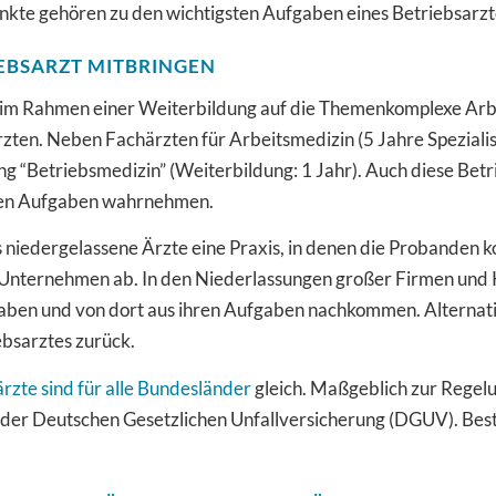
unkte gehören zu den wichtigsten Aufgaben eines Betriebsarzt
IEBSARZT MITBRINGEN
h im Rahmen einer Weiterbildung auf die Themenkomplexe Arbei
zten. Neben Fachärzten für Arbeitsmedizin (5 Jahre Speziali
g “Betriebsmedizin” (Weiterbildung: 1 Jahr). Auch diese Bet
rten Aufgaben wahrnehmen.
 niedergelassene Ärzte eine Praxis, in denen die Probanden k
r Unternehmen ab. In den Niederlassungen großer Firmen und 
 haben und von dort aus ihren Aufgaben nachkommen. Alternat
ebsarztes zurück.
rzte sind für alle Bundesländer
gleich. Maßgeblich zur Regelun
 der Deutschen Gesetzlichen Unfallversicherung (DGUV). Be