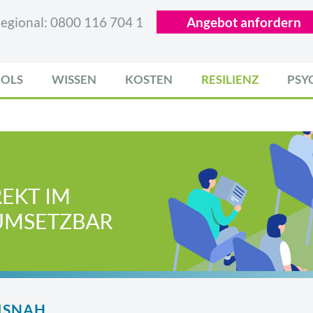
egional:
0800 116 704 1
Angebot anfordern
OLS
WISSEN
KOSTEN
RESILIENZ
PSY
ISNAH