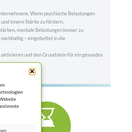
n Unternehmens. Wenn psychische Belastungen
und innere Stärke zu fördern.
stärken, mentale Belastungen besser zu
nachhaltig – eingebettet in die
 aktivieren und den Grundstein für ein gesundes
 um
echnologien
 Website
bestimmte
hen