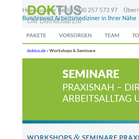
Headquarter Berlin:
030 257 573 97
Überr
Bundesweit Arbeitsmediziner in Ihrer Nähe
PAKETE
VORSORGEN
TEAM
TO
doktus.de
»
Workshops & Seminare
&
WORKSHOPS
SEMINARE PRAX