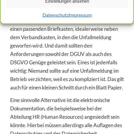
Einstellungen ansehen
Buches können die Unfallmeldungen mit allen
notwendigen Angaben auch auf einem Abreißblock
Datenschutz
Impressum
dokumentiert werden. Jetzt braucht es nur noch
einen passenden Briefkasten, idealerweise neben
dem Verbandkasten, in den die Unfallmeldung
geworfen wird. Und damit sollten den
Anforderungen sowohl der DGUV als auch des
DSGVO Genüge geleistet sein. Eines ist jedenfalls
wichtig: Niemand sollte auf eine Unfallmeldung im
Betrieb verzichten, weil es zu kompliziert ist. Das gilt
auch für einen kleinen Schnitt durch ein Blatt Papier.
Eine sinnvolle Alternative ist die elektronische
Dokumentation, die beispielsweise bei der
Abteilung HR (Human Resources) angesiedelt sein
könnte. Hierbei müssen allerdings alle Auflagen des
Datenschutzes und der Datensicherheit