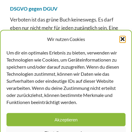
DSGVO gegen DGUV
Verboten ist das grüne Buch keineswegs. Es darf
eben nur nicht mehr für jeden zugänglich sein. Eine
leichte und schnelle Zugänglichkeit ist im Interesse
Wir nutzen Cookies
der Deutschen gesetzlichen Unfallversicherung
(DGUV), während die
Um dir ein optimales Erlebnis zu bieten, verwenden wir
Technologien wie Cookies, um Geräteinformationen zu
Datenschutzgrundverordnung (DSGVO)
speichern und/oder darauf zuzugreifen. Wenn du diesen
vorschreibt, dass personenbezogene Daten
Technologien zustimmst, können wir Daten wie das
möglichst unzugänglich für Dritte aufbewahrt
Surfverhalten oder eindeutige IDs auf dieser Website
werden müssen. Auf den ersten Blick scheint dieses
verarbeiten. Wenn du deine Zustimmung nicht erteilst
Dilemma kaum auflösbar.
oder zurückziehst, können bestimmte Merkmale und
Funktionen beeinträchtigt werden.
Vom Buch zur elektronischen Dokumentation
Dabei ist die Lösung gar nicht so schwer, auch wenn
Akzeptieren
sie ein wenig Umgewöhnung erfordert. Statt eines