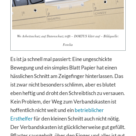
Wo Arbeitsschutz auf Datenschutz trifft – DOKTUS klärt auf – Bildquelle:
Fotolia
Es ist ja schnell mal passiert: Eine ungeschickte
Bewegung und ein simples Blatt Papier hat einen
hässlichen Schnitt am Zeigefinger hinterlassen. Das
ist zwar nicht besonders schlimm, aber es blutet
eben heftig und droht den Schreibtisch zu versauen.
Kein Problem, der Weg zum Verbandskasten ist
hoffentlich nicht weit und ein
betrieblicher
Ersthelfer
für den kleinen Schnitt auch nicht nötig.
Der Verbandskasten ist glücklicherweise gut gefüllt.
Pflaster rausgeholt, über den Finger und alles ist gut