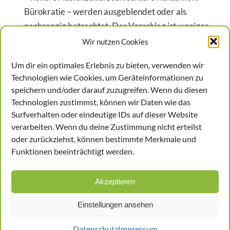
Bürokratie – werden ausgeblendet oder als
nachrangig betrachtet. Der Vorschlag ist weniger
ein technischer Reformpunkt als ein ideologisches
Wir nutzen Cookies
Signal: Der Sozialstaat soll zurückgebaut werden,
Um dir ein optimales Erlebnis zu bieten, verwenden wir
Stück für Stück, beginnend bei Bereichen, die als
Technologien wie Cookies, um Geräteinformationen zu
verzichtbar dargestellt werden. Dass selbst viele
speichern und/oder darauf zuzugreifen. Wenn du diesen
in der CDU diese Forderung ablehnen, zeigt, wie
Technologien zustimmst, können wir Daten wie das
weit der Wirtschaftsrat sich von der realen
Surfverhalten oder eindeutige IDs auf dieser Website
Arbeitswelt entfernt hat.
verarbeiten. Wenn du deine Zustimmung nicht erteilst
oder zurückziehst, können bestimmte Merkmale und
Funktionen beeinträchtigt werden.
EIN ANGRIFF AUF DEN KERN DES
SOZIALSTAATS
Die Debatte um Wegeunfälle ist deshalb mehr als
Akzeptieren
ein Streit über Paragrafen. Sie berührt die Frage,
Einstellungen ansehen
welche Verantwortung eine Gesellschaft für
diejenigen trägt, die sie am Laufen halten. Der
Datenschutz
Impressum