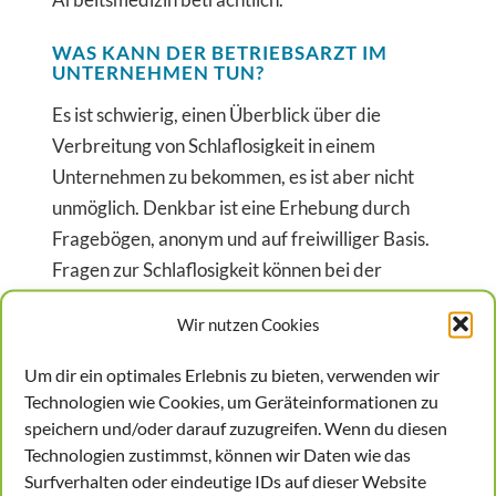
WAS KANN DER BETRIEBSARZT IM
UNTERNEHMEN TUN?
Es ist schwierig, einen Überblick über die
Verbreitung von Schlaflosigkeit in einem
Unternehmen zu bekommen, es ist aber nicht
unmöglich. Denkbar ist eine Erhebung durch
Fragebögen, anonym und auf freiwilliger Basis.
Fragen zur Schlaflosigkeit können bei der
Anamnese im Rahmen einer
Wir nutzen Cookies
Vorsorgeuntersuchung gestellt werden. Wenn sich
durch die Zahlen tatsächlich ein relevantes
Um dir ein optimales Erlebnis zu bieten, verwenden wir
Problem für ein Unternehmen entwickeln könnte,
Technologien wie Cookies, um Geräteinformationen zu
dann spielt Beratung eine herausgehobene Rolle:
speichern und/oder darauf zuzugreifen. Wenn du diesen
Technologien zustimmst, können wir Daten wie das
Das kann von der individuellen Schlafhygiene, also
Surfverhalten oder eindeutige IDs auf dieser Website
Bettgehzeiten, Tätigkeiten vor dem Einschlafen