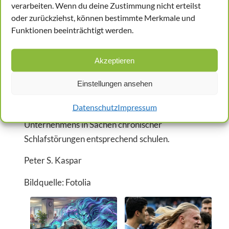
verarbeiten. Wenn du deine Zustimmung nicht erteilst
(Lesen, Tablet, Fernsehen), Zimmerabdunklung
oder zurückziehst, können bestimmte Merkmale und
reichen, bis hin zu Empfehlungen zu Schichtplan
Funktionen beeinträchtigt werden.
und Pausenregelungen oder Stressmanagement.
Im Zweifelsfall muss der Betriebsarzt auch seine
Akzeptieren
Expertise zur Schichtplanung, Verringerung von
Überstunden und Ruhezeiten mit einbringen.
Einstellungen ansehen
Darüber hinaus sollten Betriebsärztinnen und
Datenschutz
Impressum
Betriebsärzte auch das Führungspersonal eines
Unternehmens in Sachen chronischer
Schlafstörungen entsprechend schulen.
Peter S. Kaspar
Bildquelle: Fotolia