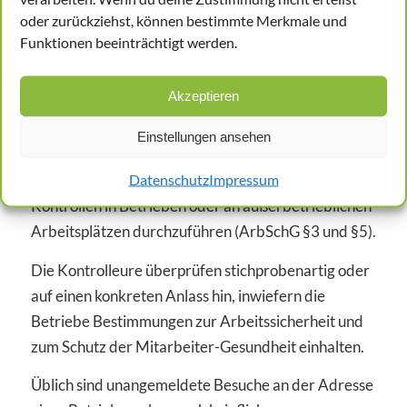
Abs. 1 festgelegt. Die Überwachung des
oder zurückziehst, können bestimmte Merkmale und
Arbeitsschutzes ist eine staatliche Aufgabe. Die
Funktionen beeinträchtigt werden.
Ministerien der Bundesländer beauftragen in der
Regel nachgeordnete Behörden wie das
Akzeptieren
Gewerbeaufsichtsamt, das Amt für Arbeitsschutz
oder Landesamt für Arbeitssicherheit und
Einstellungen ansehen
Gesundheit. Auch Vertreter der
Datenschutz
Impressum
Unfallversicherungsträger sind berechtigt
Kontrollen in Betrieben oder an außerbetrieblichen
Arbeitsplätzen durchzuführen (ArbSchG §3 und §5).
Die Kontrolleure überprüfen stichprobenartig oder
auf einen konkreten Anlass hin, inwiefern die
Betriebe Bestimmungen zur Arbeitssicherheit und
zum Schutz der Mitarbeiter-Gesundheit einhalten.
Üblich sind unangemeldete Besuche an der Adresse