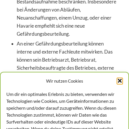
Bestandsaufnahme beschränken. Insbesondere
bei Änderungen von Abläufen,
Neuanschaffungen, einem Umzug, oder einer
Havarie empfiehlt sich eine neue
Gefährdungsbeurteilung.
An einer Gefährdungsbeurteilung können
interne und externe Fachleute mitwirken. Das
können sein Betriebsarzt, Betriebsrat,
Sicherheitsbeauftragte des Betriebes, externe
Spezialisten der Kammern (IHK und HWK),
Wir nutzen Cookies
Arbeitssicherheitsbehörden oder
Unfallversicherungsträger.
Um dir ein optimales Erlebnis zu bieten, verwenden wir
Technologien wie Cookies, um Geräteinformationen zu
Wird die Erstellung einer
speichern und/oder darauf zuzugreifen. Wenn du diesen
Gefährdungsbeurteilung kontrolliert?
Technologien zustimmst, können wir Daten wie das
Surfverhalten oder eindeutige IDs auf dieser Website
Ja. Die Kontrolle ist im Arbeitsschutzgesetz §21
verarbeiten. Wenn du deine Zustimmung nicht erteilst