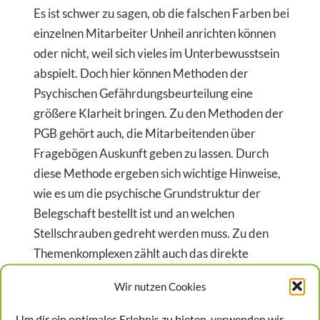
Es ist schwer zu sagen, ob die falschen Farben bei
einzelnen Mitarbeiter Unheil anrichten können
oder nicht, weil sich vieles im Unterbewusstsein
abspielt. Doch hier können Methoden der
Psychischen Gefährdungsbeurteilung eine
größere Klarheit bringen. Zu den Methoden der
PGB gehört auch, die Mitarbeitenden über
Fragebögen Auskunft geben zu lassen. Durch
diese Methode ergeben sich wichtige Hinweise,
wie es um die psychische Grundstruktur der
Belegschaft bestellt ist und an welchen
Stellschrauben gedreht werden muss. Zu den
Themenkomplexen zählt auch das direkte
Arbeitsumfeld. Spätestens hier können sich dann
Wir nutzen Cookies
interessante Hinweise ergeben. Allerdings muss
dann auch direkt danach gefragt werden, weil sich
Um dir ein optimales Erlebnis zu bieten, verwenden wir