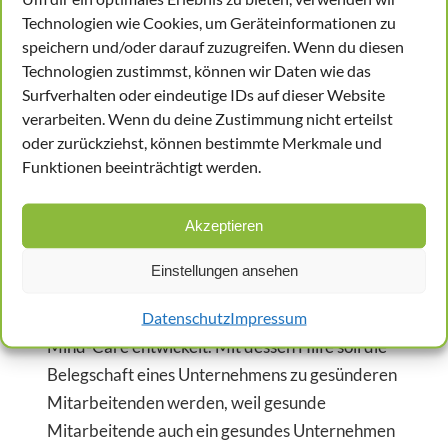
die Auswirkungen von Farbe ja im
Technologien wie Cookies, um Geräteinformationen zu
Unterbewusstsein abspielen.
speichern und/oder darauf zuzugreifen. Wenn du diesen
Technologien zustimmst, können wir Daten wie das
Surfverhalten oder eindeutige IDs auf dieser Website
MIT MIND CARE ZU GESÜNDEREN
MITARBEITENDEN
verarbeiten. Wenn du deine Zustimmung nicht erteilst
oder zurückziehst, können bestimmte Merkmale und
Funktionen beeinträchtigt werden.
ein sehr weites und manchmal schwer fassbares
Feld, weil es stets um das Wohlbefinden einzelner
Akzeptieren
Menschen geht, die ja unterschiedlich strukturiert
sind. Daher sollte die Aufgabe auch in
Einstellungen ansehen
verantwortungsvolle Hände gelegt werden.
Datenschutz
Impressum
„DOKTUS – die Betriebsärzte“ hat das Programm
Mind-Care entwickelt. Mit dessen Hilfe soll die
Belegschaft eines Unternehmens zu gesünderen
Mitarbeitenden werden, weil gesunde
Mitarbeitende auch ein gesundes Unternehmen