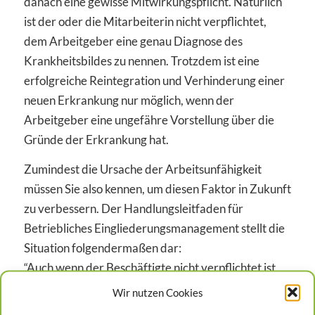
danach eine gewisse Mitwirkungspflicht. Natürlich
ist der oder die Mitarbeiterin nicht verpflichtet,
dem Arbeitgeber eine genau Diagnose des
Krankheitsbildes zu nennen. Trotzdem ist eine
erfolgreiche Reintegration und Verhinderung einer
neuen Erkrankung nur möglich, wenn der
Arbeitgeber eine ungefähre Vorstellung über die
Gründe der Erkrankung hat.
Zumindest die Ursache der Arbeitsunfähigkeit
müssen Sie also kennen, um diesen Faktor in Zukunft
zu verbessern. Der Handlungsleitfaden für
Betriebliches Eingliederungsmanagement stellt die
Situation folgendermaßen dar:
“Auch wenn der Beschäftigte nicht verpflichtet ist,
dem Arbeitgeber gegenüber seine Diagnose
Wir nutzen Cookies
preiszugeben, so kann ein BEM nur dann sinnvoll