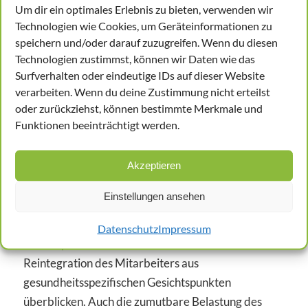
Um dir ein optimales Erlebnis zu bieten, verwenden wir
durchgeführt werden, wenn die sich aus der
Technologien wie Cookies, um Geräteinformationen zu
Erkrankung ergebenden Fähigkeitsstörungen am
speichern und/oder darauf zuzugreifen. Wenn du diesen
Arbeitsplatz bekannt sind. Allerdings müssen diese
Technologien zustimmst, können wir Daten wie das
sehr sensiblen gesundheitlichen Angaben nur
Surfverhalten oder eindeutige IDs auf dieser Website
insoweit gemacht werden, als sie zur
verarbeiten. Wenn du deine Zustimmung nicht erteilst
Sachaufklärung notwendig sind und zur
oder zurückziehst, können bestimmte Merkmale und
Funktionen beeinträchtigt werden.
Lösungsfindung beitragen.”
Aufgaben des Betriebsarzt
Akzeptieren
Sinnvoll ist es, das Verfahren des BEMs mit einem
Einstellungen ansehen
Betriebsmediziner gemeinsam durchzuführen. Der
Betriebsarzt kann die Gefahren eines
Datenschutz
Impressum
Arbeitsplatzes einschätzen und ebenso die
Reintegration des Mitarbeiters aus
gesundheitsspezifischen Gesichtspunkten
überblicken. Auch die zumutbare Belastung des