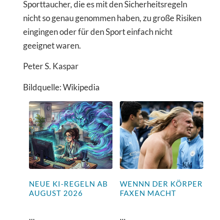
Sporttaucher, die es mit den Sicherheitsregeln
nicht so genau genommen haben, zu große Risiken
eingingen oder für den Sport einfach nicht
geeignet waren.
Peter S. Kaspar
Bildquelle: Wikipedia
NEUE KI-REGELN AB
WENNN DER KÖRPER
AUGUST 2026
FAXEN MACHT
...
...