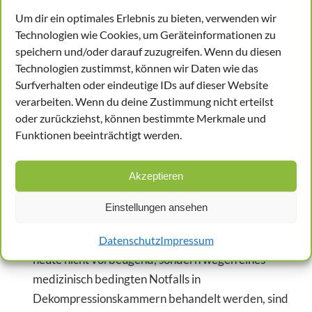
Von der Caisson-Krankheit sprechen heute fast
Um dir ein optimales Erlebnis zu bieten, verwenden wir
nur noch Medizinhistoriker. Als Berufskrankheit
Technologien wie Cookies, um Geräteinformationen zu
kommt sie kaum noch vor, dank der
speichern und/oder darauf zuzugreifen. Wenn du diesen
arbeitsmedizinischen Prävention. Trotzdem
Technologien zustimmst, können wir Daten wie das
werden auch heute noch viele Großprojekte mit
Surfverhalten oder eindeutige IDs auf dieser Website
verarbeiten. Wenn du deine Zustimmung nicht erteilst
Hilfe von Senkkästen gebaut. Im Zentrum Berlins
oder zurückziehst, können bestimmte Merkmale und
etwa wurden sowohl der Tiergartentunnel als
Funktionen beeinträchtigt werden.
auch das Unterirdische Erschließungssystem
(UES) mit Hilfe von Senkkästen realisiert.
Akzeptieren
Ausgestorben ist die Caisson-Krankheit allerdings
nicht. Vielmehr hat sie heute einen anderen
Einstellungen ansehen
Namen, der den meisten Menschen geläufiger ist:
Taucherkrankheit. Die meisten Menschen, die
Datenschutz
Impressum
heute nicht vorbeugend, sondern wegen eines
medizinisch bedingten Notfalls in
Dekompressionskammern behandelt werden, sind