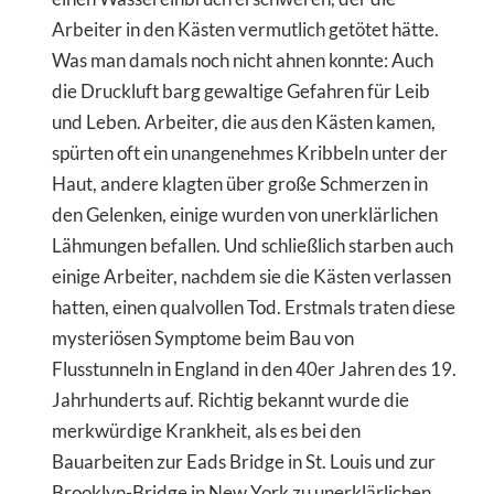
Arbeiter in den Kästen vermutlich getötet hätte.
Was man damals noch nicht ahnen konnte: Auch
die Druckluft barg gewaltige Gefahren für Leib
und Leben. Arbeiter, die aus den Kästen kamen,
spürten oft ein unangenehmes Kribbeln unter der
Haut, andere klagten über große Schmerzen in
den Gelenken, einige wurden von unerklärlichen
Lähmungen befallen. Und schließlich starben auch
einige Arbeiter, nachdem sie die Kästen verlassen
hatten, einen qualvollen Tod. Erstmals traten diese
mysteriösen Symptome beim Bau von
Flusstunneln in England in den 40er Jahren des 19.
Jahrhunderts auf. Richtig bekannt wurde die
merkwürdige Krankheit, als es bei den
Bauarbeiten zur Eads Bridge in St. Louis und zur
Brooklyn-Bridge in New York zu unerklärlichen