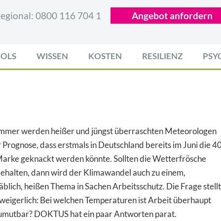
egional:
0800 116 704 1
Angebot anfordern
OLS
WISSEN
KOSTEN
RESILIENZ
PSY
mmer werden heißer und jüngst überraschten Meteorologen
 Prognose, dass erstmals in Deutschland bereits im Juni die 4
arke geknackt werden könnte. Sollten die Wetterfrösche
behalten, dann wird der Klimawandel auch zu einem,
äblich, heißen Thema in Sachen Arbeitsschutz. Die Frage stellt
nweigerlich: Bei welchen Temperaturen ist Arbeit überhaupt
umutbar? DOKTUS hat ein paar Antworten parat.