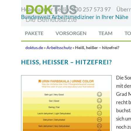
Headquarter Berlin:
030 257 573 97
Überr
Bundesweit Arbeitsmediziner in Ihrer Nähe
PAKETE
VORSORGEN
TEAM
TO
doktus.de
»
Arbeitsschutz
»
Heiß, heißer – hitzefrei?
HEISS, HEISSER – HITZEFREI?
Die So
mit der
Grad M
recht 
buchst
sich u
noch z