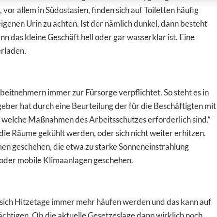
 vor allem in Südostasien, finden sich auf Toiletten häufig
genen Urin zu achten. Ist der nämlich dunkel, dann besteht
nn das kleine Geschäft hell oder gar wasserklar ist. Eine
erladen.
eitnehmern immer zur Fürsorge verpflichtet. So steht es in
eber hat durch eine Beurteilung der für die Beschäftigten mit
 welche Maßnahmen des Arbeitsschutzes erforderlich sind.“
 die Räume gekühlt werden, oder sich nicht weiter erhitzen.
en geschehen, die etwa zu starke Sonneneinstrahlung
 oder mobile Klimaanlagen geschehen.
n sich Hitzetage immer mehr häufen werden und das kann auf
ächtigen. Ob die aktuelle Gesetzeslage dann wirklich noch