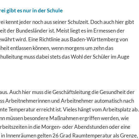
ei gibt es nur in der Schule
ei kennt jeder noch aus seiner Schulzeit. Doch auch hier gibt
eit der Bundesländer ist. Meist liegt es im Ermessen der
 gewährt wird. Eine Richtlinie aus Baden-Württemberg von
Freiheit entlassen können, wenn morgens um zehn das
hulleitung muss dabei stets das Wohl der Schüler im Auge
 aus. Auch hier muss die Geschäftsleitung die Gesundheit der
 dass Arbeitnehmerinnen und Arbeitnehmer automatisch nach
e Temperatur erreicht ist. Vieles hängt vom Arbeitsplatz ab.
ann müssen besondere Maßnahmen ergriffen werden, wie
rbeitszeiten in die Morgen- oder Abendstunden oder eine
 in Innenräumen gelten 26 Grad Raumtemperatur als Grenze,