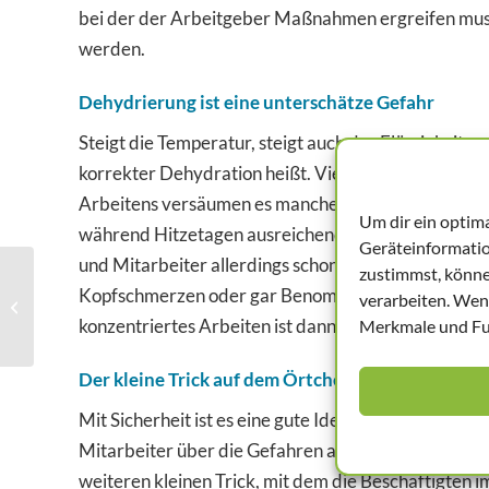
bei der der Arbeitgeber Maßnahmen ergreifen muss
werden.
Dehydrierung ist eine unterschätze Gefahr
Steigt die Temperatur, steigt auch der Flüssigkeitsv
korrekter Dehydration heißt. Viele Menschen unte
Arbeitens versäumen es manche Mitarbeiter ausre
Um dir ein optim
während Hitzetagen ausreichend kühle Getränke zur
Geräteinformatio
und Mitarbeiter allerdings schon selbst. Und das lä
zustimmst, könne
G 35 – die
Kopfschmerzen oder gar Benommenheit einsetzen, ist
verarbeiten. Wen
Vorsorgeuntersuchung
konzentriertes Arbeiten ist dann nicht mehr zu denk
Merkmale und Fun
für das Ausland
Der kleine Trick auf dem Örtchen
Mit Sicherheit ist es eine gute Idee, wenn der Betri
Mitarbeiter über die Gefahren aufklärt, die zu hoher
weiteren kleinen Trick, mit dem die Beschäftigte