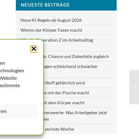
NEUESTE BEITRÄGE
Neue KI-Regeln ab August 2026
Wennn der Körper Faxen macht
Wie die Generation Z im Arbeitsalltag
klarkommt
KI im Betrieb: Chance und Datenfalle zugleich
 um
Wenn die Augen schleichend schwächer
echnologien
werden
 Website
Ab wann ein Stoff gefährlich wird
bestimmte
Was die Hitze mit der Psyche macht
Was Hitze mit dem Körper macht
hen
Neue Blei-Grenzwerte: Was Arbeitgeber jetzt
wissen müssen
Die verflixte sechste Woche