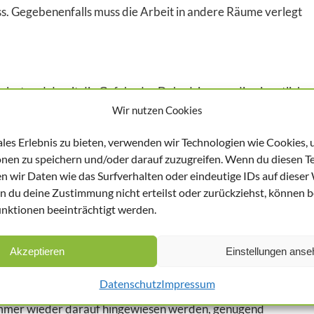
. Gegebenenfalls muss die Arbeit in andere Räume verlegt
erlust und damit die Gefahr der Dehydrierung, die eigentlich
Wir nutzen Cookies
rschätzen das Phänomen. Gerade während es konzentrierten
ichend zu trinken. DOKTUS empfiehlt jedem Arbeitgeber
ales Erlebnis zu bieten, verwenden wir Technologien wie Cookies,
 Verfügung zu stellen. Trinken müssen die Mitarbeiterinnen
nen zu speichern und/oder darauf zuzugreifen. Wenn du diesen T
sst sich jedoch schlecht überprüfen. Wenn dann
n wir Daten wie das Surfverhalten oder eindeutige IDs auf dieser
 es allerdings schon zu spät. An ein ordentliches
n du deine Zustimmung nicht erteilst oder zurückziehst, können 
en.
ktionen beeinträchtigt werden.
Akzeptieren
Einstellungen anse
ebsarzt vor Beginn einer Hitzewelle, die Mitarbeiterinnen und
Datenschutz
Impressum
 Flüssigkeitsverlust mit sich bringen kann. Aber es gibt einen
n immer wieder darauf hingewiesen werden, genügend