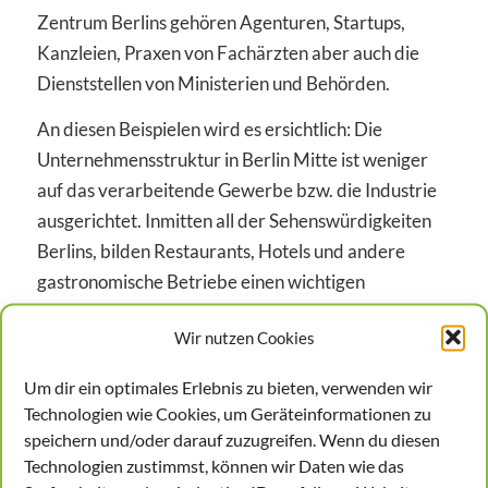
Zentrum Berlins gehören Agenturen, Startups,
Kanzleien, Praxen von Fachärzten aber auch die
Dienststellen von Ministerien und Behörden.
An diesen Beispielen wird es ersichtlich: Die
Unternehmensstruktur in Berlin Mitte ist weniger
auf das verarbeitende Gewerbe bzw. die Industrie
ausgerichtet. Inmitten all der Sehenswürdigkeiten
Berlins, bilden Restaurants, Hotels und andere
gastronomische Betriebe einen wichtigen
Wirtschaftszweig.
Wir nutzen Cookies
Daneben wird ein Betriebsarzt hier auf
Um dir ein optimales Erlebnis zu bieten, verwenden wir
Unternehmen treffen, die von der
Technologien wie Cookies, um Geräteinformationen zu
Berufsgenossenschaft in die Gefährdungsgruppe
speichern und/oder darauf zuzugreifen. Wenn du diesen
0,5 eingestuft wurden. Gefahren durch
Technologien zustimmst, können wir Daten wie das
übermäßigen Lärm, Chemikalien, große Hitze oder