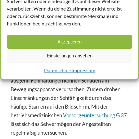
Surfverhalten oder eindeutige IDs auf dieser Website
enorme Kälte sind die Arbeitnehmer der
verarbeiten. Wenn du deine Zustimmung nicht erteilst
Betriebsstätten in Berlin Mitte eher nicht
oder zurückziehst, können bestimmte Merkmale und
Funktionen beeinträchtigt werden.
ausgesetzt.
Es sind mehrheitlich Bildschirmarbeitsplätze, die
Akzeptieren
durch eine Fachkraft für Arbeitssicherheit und den
Betriebsarzt begutachtet werden müssen. Eine
Einstellungen ansehen
Firma sollte die Gefahr nicht unterschätzen, die
Datenschutz
Impressum
durch die überwiegende Arbeit am Computer
ausgeht. Fehlhaltungen können Schäden am
Bewegungsapparat verursachen. Zudem drohen
Einschränkungen der Sehfähigkeit durch das
häufige Starren auf den Bildschirm. Mit der
betriebsmedizinischen
Vorsorgeuntersuchung G 37
lässt sich das Sehvermögen der Angestellten
regelmäßig untersuchen.