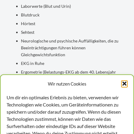
Laborwerte (Blut und Urin)
Blutdruck
Hörtest
Sehtest
Neurologische und psychische Auffälligkeiten, die zu
Beeinträchtigungen führen können
Gleichgewichtsfunktion
EKG in Ruhe
Ergometrie (Belastungs-EKG ab dem 40. Lebensjahr
und bei besonderer Belastung)
Wir nutzen Cookies
Die Untersuchungsdauer beträgt ca. 45 bis 90 min.
Um dir ein optimales Erlebnis zu bieten, verwenden wir
Die Untersuchungsfristen variieren je nach Alter und
Technologien wie Cookies, um Geräteinformationen zu
der ärztlichen Einschätzung, in der Regel alle 12 bis 36
speichern und/oder darauf zuzugreifen. Wenn du diesen
Monate.
Technologien zustimmst, können wir Daten wie das
Surfverhalten oder eindeutige IDs auf dieser Website
Diese spezielle Eignungsuntersuchung soll das
verarbeiten. Wenn du deine Zustimmung nicht erteilst