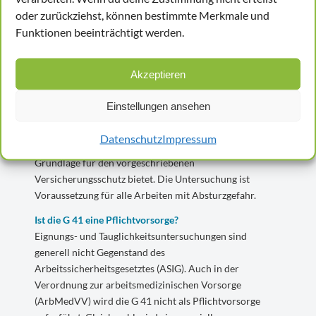
Sicherheitsrisiko für die Arbeitnehmer*innen am
oder zurückziehst, können bestimmte Merkmale und
Arbeitsplatz vermindern. Denn nur, wer die geforderten
Funktionen beeinträchtigt werden.
gesundheitlichen Voraussetzungen erfüllt, darf Arbeiten
an Windrädern, Dächern, Masten, Häuserfassaden oder
Baumarbeiten durchführen. Als Nachweis für den
Akzeptieren
Arbeitgeber werden hiermit auch die
versicherungstechnischen Anforderungen erfüllt.
Einstellungen ansehen
Die G 41 ist demnach eine sehr sorgfältige
gesundheitliche Untersuchung der Angestellten, die der
Datenschutz
Impressum
Sicherheit am Arbeitsplatz dient und Arbeitgebern die
Grundlage für den vorgeschriebenen
Versicherungsschutz bietet. Die Untersuchung ist
Voraussetzung für alle Arbeiten mit Absturzgefahr.
Ist die G 41 eine Pflichtvorsorge?
Eignungs- und Tauglichkeitsuntersuchungen sind
generell nicht Gegenstand des
Arbeitssicherheitsgesetztes (ASIG). Auch in der
Verordnung zur arbeitsmedizinischen Vorsorge
(ArbMedVV) wird die G 41 nicht als Pflichtvorsorge