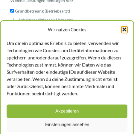
Welche Leistungen benötigen Sie?
Grundbetreung (Betriebsarzt)
Arbeitsmedizinsche Vorsorge
Wir nutzen Cookies
In welcher Branche ist Ihr Unternehmen
tätig
*
Um dir ein optimales Erlebnis zu bieten, verwenden wir
Technologien wie Cookies, um Geräteinformationen zu
speichern und/oder darauf zuzugreifen. Wenn du diesen
Wieviel Mitarbeiter sind
Technologien zustimmst, können wir Daten wie das
Surfverhalten oder eindeutige IDs auf dieser Website
sozialversicherungspflichtig
*
verarbeiten. Wenn du deine Zustimmung nicht erteilst
oder zurückziehst, können bestimmte Merkmale und
Funktionen beeinträchtigt werden.
Akzeptieren
Einstellungen ansehen