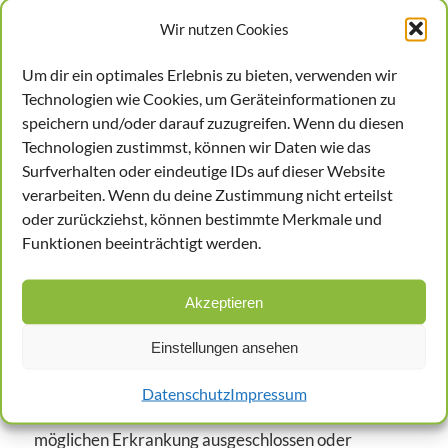
hergestellt. An diesem traditionsreichen Standort
Wir nutzen Cookies
haben sich vor wenigen Jahren wieder Firmen der
Um dir ein optimales Erlebnis zu bieten, verwenden wir
Pharma- und Biotechnologie niedergelassen. Auch
Technologien wie Cookies, um Geräteinformationen zu
Zulieferbetriebe aus der Umgebung von Dessau-
speichern und/oder darauf zuzugreifen. Wenn du diesen
Roßlau profitieren von dem wachsenden Markt. In
Technologien zustimmst, können wir Daten wie das
vielen dieser Unternehmen sind Angestellte häufig
Surfverhalten oder eindeutige IDs auf dieser Website
giftigen Substanzen ausgesetzt. Die
verarbeiten. Wenn du deine Zustimmung nicht erteilst
arbeitsmedizinische Vorsorgeuntersuchung G27
oder zurückziehst, können bestimmte Merkmale und
Funktionen beeinträchtigt werden.
kommt überall dort zum Einsatz, wo Beschäftigte
mit Gefahrenstoffen in Berührung kommen. Es wird
untersucht, ob die Schutzkleidung angemessen ist
Akzeptieren
und ob die Substanzen in die Atemwege gelangen
Einstellungen ansehen
können. Auch werden im Biomonitoring Urin- und
Blutproben der Mitarbeiter untersucht. Aufgrund
Datenschutz
Impressum
der Laborergebnisse werden Anhaltspunkte einer
möglichen Erkrankung ausgeschlossen oder