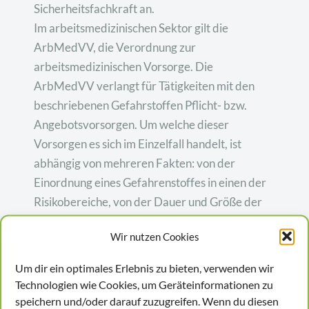
Sicherheitsfachkraft an.
Im arbeitsmedizinischen Sektor gilt die
ArbMedVV, die Verordnung zur
arbeitsmedizinischen Vorsorge. Die
ArbMedVV verlangt für Tätigkeiten mit den
beschriebenen Gefahrstoffen Pflicht- bzw.
Angebotsvorsorgen. Um welche dieser
Vorsorgen es sich im Einzelfall handelt, ist
abhängig von mehreren Fakten: von der
Einordnung eines Gefahrenstoffes in einen der
Risikobereiche, von der Dauer und Größe der
Exposition, von der Art der Arbeitstätigkeit,
Wir nutzen Cookies
vom direkten Hautkontakt mit dem fraglichen
Stoff und bei einigen Stoffen auch vom
Um dir ein optimales Erlebnis zu bieten, verwenden wir
Arbeitsplatzgrenzwert.
Technologien wie Cookies, um Geräteinformationen zu
Bei der Vorsorge „Krebserzeugende und
speichern und/oder darauf zuzugreifen. Wenn du diesen