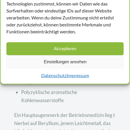
erbgutverändernde Stoffe“ (ehemals G 40)
Technologien zustimmst, können wir Daten wie das
Surfverhalten oder eindeutige IDs auf dieser Website
stehen von der Vielzahl aller Gefahrstoffe
verarbeiten. Wenn du deine Zustimmung nicht erteilst
einige besonders im Brennpunkt:
oder zurückziehst, können bestimmte Merkmale und
Funktionen beeinträchtigt werden.
Beryllium
Hydrazin
Akzeptieren
Dimethylsulfat
Einstellungen ansehen
Cobalt und Cobaltverbindungen
1,3 Butadien (Vinylethylen)
Datenschutz
Impressum
Acrylnitril
Polyzyklische aromatische
Kohlenwasserstoffe
Ein Hauptaugenmerk der Betriebsmedizin lieg t
hierbei auf Beryllium, jenem Leichtmetall, das