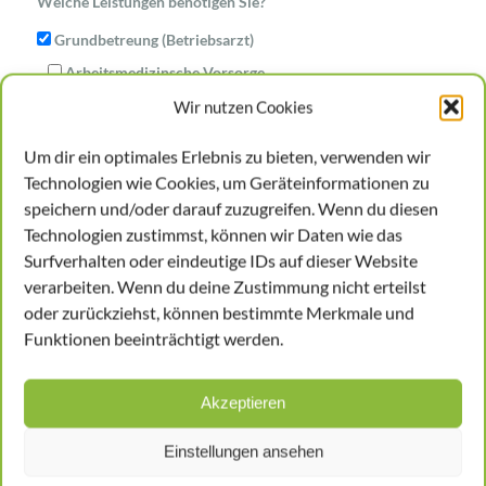
Welche Leistungen benötigen Sie?
Grundbetreung (Betriebsarzt)
Arbeitsmedizinsche Vorsorge
Wir nutzen Cookies
In welcher Branche ist Ihr Unternehmen
tätig
*
Um dir ein optimales Erlebnis zu bieten, verwenden wir
Technologien wie Cookies, um Geräteinformationen zu
speichern und/oder darauf zuzugreifen. Wenn du diesen
Wieviel Mitarbeiter sind
Technologien zustimmst, können wir Daten wie das
Surfverhalten oder eindeutige IDs auf dieser Website
sozialversicherungspflichtig
*
verarbeiten. Wenn du deine Zustimmung nicht erteilst
oder zurückziehst, können bestimmte Merkmale und
Funktionen beeinträchtigt werden.
Akzeptieren
Einstellungen ansehen