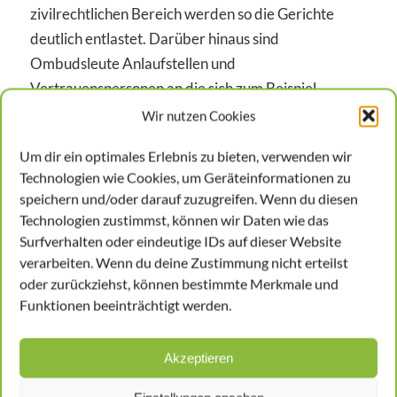
zivilrechtlichen Bereich werden so die Gerichte
deutlich entlastet. Darüber hinaus sind
Ombudsleute Anlaufstellen und
Vertrauenspersonen an die sich zum Beispiel
Soldaten, Patienten oder Inhaftierte wenden
Wir nutzen Cookies
können, wenn sie sich in ihren Rechten verletzt
Um dir ein optimales Erlebnis zu bieten, verwenden wir
fühlen.
Technologien wie Cookies, um Geräteinformationen zu
speichern und/oder darauf zuzugreifen. Wenn du diesen
0800 - 116 704 1
Technologien zustimmst, können wir Daten wie das
Surfverhalten oder eindeutige IDs auf dieser Website
verarbeiten. Wenn du deine Zustimmung nicht erteilst
Jetzt Betriebsarzt anfragen
oder zurückziehst, können bestimmte Merkmale und
Funktionen beeinträchtigt werden.
OMBUDSLEUTE UND DAS
HINWEISGEBERSCHUTZGESETZ
Akzeptieren
Seit Juli 2023 gilt in Deutschland das