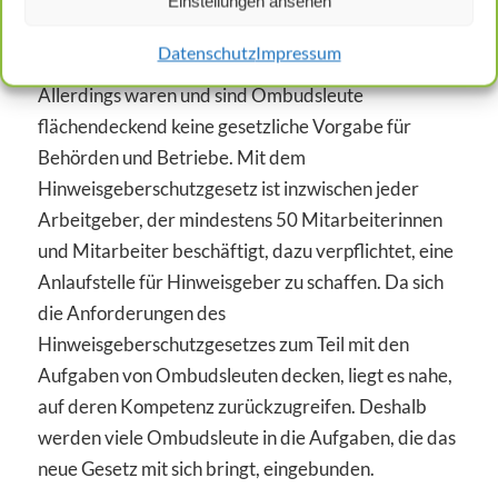
Hinweisgeberschutzgesetz. Vieles, was in diesem
Einstellungen ansehen
Gesetz formuliert wird, findet sich auch im
Datenschutz
Impressum
Aufgabenbereich von Ombudsleuten wieder.
Allerdings waren und sind Ombudsleute
flächendeckend keine gesetzliche Vorgabe für
Behörden und Betriebe. Mit dem
Hinweisgeberschutzgesetz ist inzwischen jeder
Arbeitgeber, der mindestens 50 Mitarbeiterinnen
und Mitarbeiter beschäftigt, dazu verpflichtet, eine
Anlaufstelle für Hinweisgeber zu schaffen. Da sich
die Anforderungen des
Hinweisgeberschutzgesetzes zum Teil mit den
Aufgaben von Ombudsleuten decken, liegt es nahe,
auf deren Kompetenz zurückzugreifen. Deshalb
werden viele Ombudsleute in die Aufgaben, die das
neue Gesetz mit sich bringt, eingebunden.